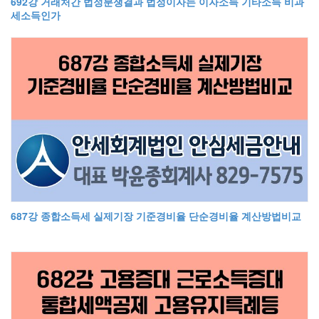
692강 거래처간 법정분쟁결과 법정이자는 이자소득 기타소득 비과
세소득인가
687강 종합소득세 실제기장 기준경비율 단순경비율 계산방법비교