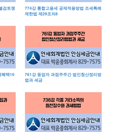
정별검토쟁
774강 통합고용세 공제적용방법 조세특례
제한법 제29조의8
세혜택10
761강 동업자 과점주주간 법인청산정리방
법과 세금