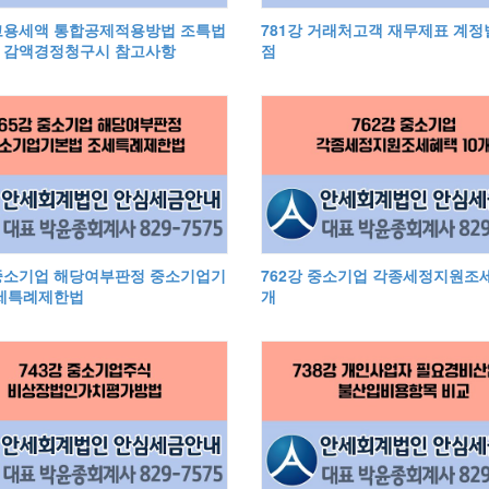
 고용세액 통합공제적용방법 조특법
781강 거래처고객 재무제표 계
8 감액경정청구시 참고사항
점
 중소기업 해당여부판정 중소기업기
762강 중소기업 각종세정지원조
세특례제한법
개