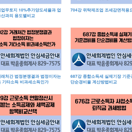
 비업무토지 10%추가양도세율과 업
704강 위탁제조업 조세감면적용
산과의 용도별비교
 거래처간 법정분쟁결과 법정이자는
687강 종합소득세 실제기장 기
 기타소득 비과세소득인가
단순경비율 계산방법비교