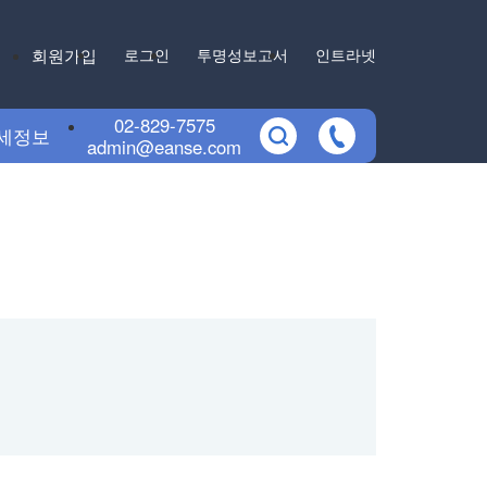
회원가입
로그인
투명성보고서
인트라넷
02-829-7575
세정보
admin@eanse.com