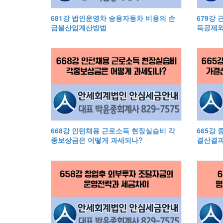
681강 법인운영차 승용자동차 비용의 손
679강
금불산입계산방법
득공제와
668강 인턴채용 근로소득 현장실습비 각
665강 
종보상금은 어떻게 과세되나?
결산결과