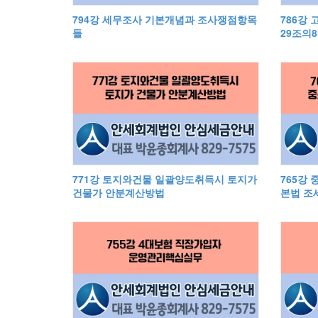
794강 세무조사 기본개념과 조사쟁점항목
786강
들
29조의
771강 토지와건물 일괄양도취득시 토지가
765강
건물가 안분계산방법
본법 조