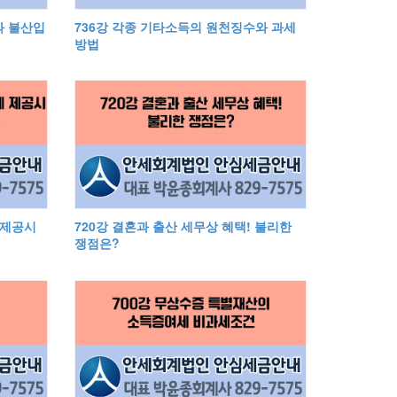
과 불산입
736강 각종 기타소득의 원천징수와 과세
방법
 제공시
720강 결혼과 출산 세무상 혜택! 불리한
쟁점은?