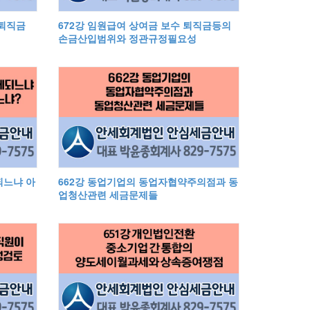
 퇴직금
672강 임원급여 상여금 보수 퇴직금등의
손금산입범위와 정관규정필요성
되느냐 아
662강 동업기업의 동업자협약주의점과 동
업청산관련 세금문제들