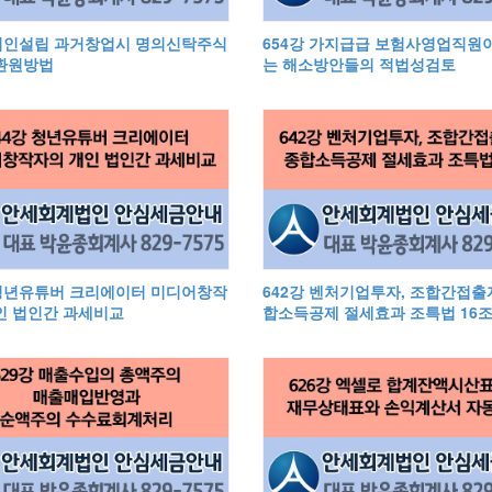
 법인설립 과거창업시 명의신탁주식
654강 가지급급 보험사영업직원
환원방법
는 해소방안들의 적법성검토
 청년유튜버 크리에이터 미디어창작
642강 벤처기업투자, 조합간접출
인 법인간 과세비교
합소득공제 절세효과 조특법 16