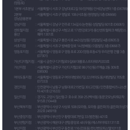
(영등포)
1본부 서초분실
서울특별시 서초구 강남대로2길 59 (양재동) 안세강남센터 1층 (06789)
2본부
서울특별시 서초구 명달로 106 (서초동) 원영빌딩 5층 (06668)
강남금융본부
강남지점
서울특별시 강남구 언주로134길 6 (논현동) 성암빌딩 601호 (06061)
센트럴지점
서울특별시 용산구 서빙고로 17 (한강로3가) 용산센트럴파크 해링턴스
용산
퀘어 1301호
삼성지점
서울특별시 강남구 봉은사로 443 (삼성동) 영일빌딩 4층 (06053)
서초지점
서울특별시 서초구 방배중앙로 14 (방배동) 으뜸빌딩 3층 (06687)
영등포지점
서울특별시 영등포구 영등포로 200 (영등포동4가) 우리은행 건물 3층
(07301)
가산디지털지점
서울시 금천구 디지털로9길68 대륭포스트타워5차203호
가산지점
서울특별시 금천구 가산디지털2로 98 (가산동) IT캐슬 2동 309호
(08506)
여의도동지점
서울특별시 영등포구 여의대방로67길 22 (여의도동) 태양빌딩 705호
(07333)
경인지점
인천광역시 남동구 남동대로215번길 30 (고잔동) 인천종합비즈니스센
터 401호 (21633)
일산지점
경기도 고양시 일산동구 호수로 358-25 (백석동) 동문굿모닝타워2차
915호 (10449)
부산북부지점
부산광역시 사상구 사상로 508 (모라동, 모라동 골든파크) 골든파크상가
202호 (46919)
부산중앙지점
부산광역시 부산진구 황령대로7번길 33 (범천동) 401호
부산센텀지점
부산광역시 해운대구 센텀중앙로 48 (우동) 에스하이테크1311호
부산지점
부산광역시 부산진구 동천로 116 (전포동) 한신밴오피스텔1011호