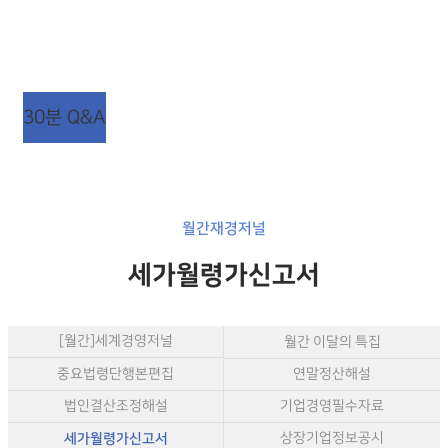
상담시간 : 평일 AM 09:00 ~ PM 06:00
점심시간 : 평일 AM 12:00 ~ PM 01:00 (주말/공휴일
휴무)
30분 Q&A
월간재경저널
세가월령가신고서
[월간]세계경영저널
월간 이달의 특집
중요법령단행본편집
연말정산해설
법인결산조정해설
기업경영필수자료
세가월령가신고서
상장기업정보공시