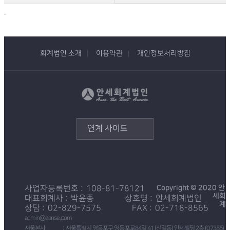
회계법인 소개
이용약관
개인정보처리방침
연계 사이트
Copyright © 2020 안
사업자등록번호
108-81-78121
세회
대표회계사
박윤종
상호명
안세회계법인
계
상담
02-829-7575
FAX
02-718-8565
admin@eanse.com
서울본사
서울특별시 영등포구 영등포로84길 41 (신길동) 안세빌딩 2층 (07355)