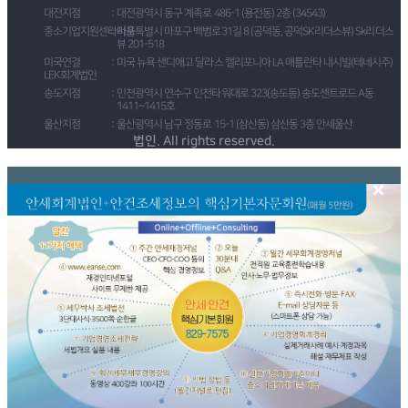
대전지점
대전광역시 동구 계족로 486-1 (용전동) 2층 (34543)
중소기업지원센타마포
서울특별시 마포구 백범로31길 8 (공덕동, 공덕SK리더스뷰) Sk리더스
뷰 201-518
미국연결
미국 뉴욕 샌디애고 달라스 캘리포니아 LA 애틀란타 내시빌(테네시주)
LEK회계법인
송도지점
인천광역시 연수구 인천타워대로 323(송도동) 송도센트로드 A동
1411~1415호
울산지점
울산광역시 남구 정동로 15-1 (삼산동) 삼산동 3층 안세울산
법인. All rights reserved.