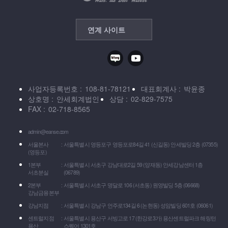
연계 사이트
사업자등록번호
108-81-78121
대표회계사
박윤종
상호명
안세회계법인
상담
02-829-7575
FAX
02-718-8565
admin@eanse.com
서울본사
서울특별시 영등포구 영등포로84길 41 (신길동) 안세빌딩 2층 (07355)
(영등포)
1본부
서울특별시 서초구 강남대로2길 59 (양재동) 안세강남센터 1층
서초분실
(06789)
2본부
서울특별시 서초구 명달로 106 (서초동) 원영빌딩 5층 (06668)
강남금융본부
강남지점
서울특별시 강남구 언주로134길 6 (논현동) 성암빌딩 601호 (06061)
센트럴지점
서울특별시 용산구 서빙고로 17 (한강로3가) 용산센트럴파크 해링턴
용산
스퀘어 1301호