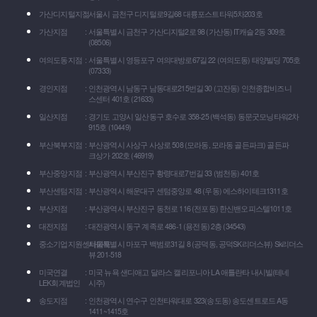
가산디지털지점
서울시 금천구 디지털로9길68 대륭포스트타워5차203호
가산지점
서울특별시 금천구 가산디지털2로 98 (가산동) IT캐슬 2동 309호
(08506)
여의도동지점
서울특별시 영등포구 여의대방로67길 22 (여의도동) 태양빌딩 705호
(07333)
경인지점
인천광역시 남동구 남동대로215번길 30 (고잔동) 인천종합비즈니
스센터 401호 (21633)
일산지점
경기도 고양시 일산동구 호수로 358-25 (백석동) 동문굿모닝타워2차
915호 (10449)
부산북부지점
부산광역시 사상구 사상로 508 (모라동, 모라동 골든파크) 골든파
크상가 202호 (46919)
부산중앙지점
부산광역시 부산진구 황령대로7번길 33 (범천동) 401호
부산센텀지점
부산광역시 해운대구 센텀중앙로 48 (우동) 에스하이테크1311호
부산지점
부산광역시 부산진구 동천로 116 (전포동) 한신밴오피스텔1011호
대전지점
대전광역시 동구 계족로 486-1 (용전동) 2층 (34543)
중소기업지원센타마포
서울특별시 마포구 백범로31길 8 (공덕동, 공덕SK리더스뷰) Sk리더스
뷰 201-518
미국연결
미국 뉴욕 샌디애고 달라스 캘리포니아 LA 애틀란타 내시빌(테네
LEK회계법인
시주)
송도지점
인천광역시 연수구 인천타워대로 323(송도동) 송도센트로드 A동
1411~1415호