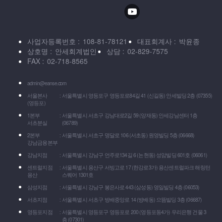
사업자등록번호
108-81-78121
대표회계사
박윤종
상호명
안세회계법인
상담
02-829-7575
FAX
02-718-8565
admin@eanse.com
서울본사
서울특별시 영등포구 영등포로84길 41 (신길동) 안세빌딩 2층 (07355)
(영등포)
1본부
서울특별시 서초구 강남대로2길 59 (양재동) 안세강남센터 1층
서초분실
(06789)
2본부
서울특별시 서초구 명달로 106 (서초동) 원영빌딩 5층 (06668)
강남금융본부
강남지점
서울특별시 강남구 언주로134길 6 (논현동) 성암빌딩 601호 (06061)
센트럴지점
서울특별시 용산구 서빙고로 17 (한강로3가) 용산센트럴파크 해링턴
용산
스퀘어 1301호
삼성지점
서울특별시 강남구 봉은사로 443 (삼성동) 영일빌딩 4층 (06053)
서초지점
서울특별시 서초구 방배중앙로 14 (방배동) 으뜸빌딩 3층 (06687)
영등포지점
서울특별시 영등포구 영등포로 200 (영등포동4가) 우리은행 건물 3
층 (07301)