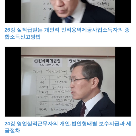
26강 실적급받는 개인적 인적용역제공사업소득자의 종
합소득신고방법
24강 영업실적근무자의 개인.법인형태별 보수지급과 세
금절차