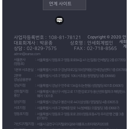
연계 사이트
Copyright © 2020 안
사업자등록번호
108-81-78121
세회
대표회계사
박윤종
상호명
안세회계법인
계
상담
02-829-7575
FAX
02-718-8565
admin@eanse.com
서울본사
서울특별시 영등포구 영등포로84길 41 (신길동) 안세빌딩 2층 (07355)
(영등포)
1본부 서초분실
서울특별시 서초구 강남대로2길 59 (양재동) 안세강남센터 1층 (06789)
2본부
서울특별시 서초구 명달로 106 (서초동) 원영빌딩 5층 (06668)
강남금융본부
강남지점
서울특별시 강남구 언주로134길 6 (논현동) 성암빌딩 601호 (06061)
센트럴지점
서울특별시 용산구 서빙고로 17 (한강로3가) 용산센트럴파크 해링턴스
용산
퀘어 1301호
삼성지점
서울특별시 강남구 봉은사로 443 (삼성동) 영일빌딩 4층 (06053)
서초지점
서울특별시 서초구 방배중앙로 14 (방배동) 으뜸빌딩 3층 (06687)
영등포지점
서울특별시 영등포구 영등포로 200 (영등포동4가) 우리은행 건물 3층
(07301)
가산디지털지점
서울시 금천구 디지털로9길68 대륭포스트타워5차203호