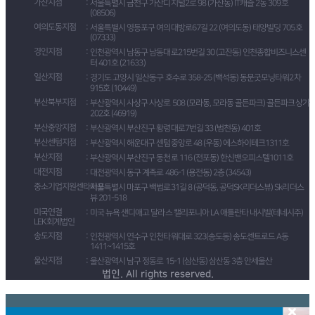
가산지점
서울특별시 금천구 가산디지털2로 98 (가산동) IT캐슬 2동 309호
(08506)
여의도동지점
서울특별시 영등포구 여의대방로67길 22 (여의도동) 태양빌딩 705호
(07333)
경인지점
인천광역시 남동구 남동대로215번길 30 (고잔동) 인천종합비즈니스센
터 401호 (21633)
일산지점
경기도 고양시 일산동구 호수로 358-25 (백석동) 동문굿모닝타워2차
915호 (10449)
부산북부지점
부산광역시 사상구 사상로 508 (모라동, 모라동 골든파크) 골든파크상가
202호 (46919)
부산중앙지점
부산광역시 부산진구 황령대로7번길 33 (범천동) 401호
부산센텀지점
부산광역시 해운대구 센텀중앙로 48 (우동) 에스하이테크1311호
부산지점
부산광역시 부산진구 동천로 116 (전포동) 한신밴오피스텔1011호
대전지점
대전광역시 동구 계족로 486-1 (용전동) 2층 (34543)
중소기업지원센타마포
서울특별시 마포구 백범로31길 8 (공덕동, 공덕SK리더스뷰) Sk리더스
뷰 201-518
미국연결
미국 뉴욕 샌디애고 달라스 캘리포니아 LA 애틀란타 내시빌(테네시주)
LEK회계법인
송도지점
인천광역시 연수구 인천타워대로 323(송도동) 송도센트로드 A동
1411~1415호
울산지점
울산광역시 남구 정동로 15-1 (삼산동) 삼산동 3층 안세울산
법인. All rights reserved.