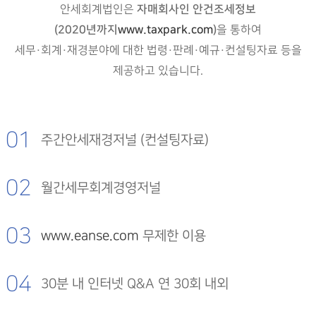
자매회사인 안건조세정보
안세회계법인은
(2020년까지
www.taxpark.com
)
을 통하여
세무·회계·재경분야에 대한 법령·판례·예규·컨설팅자료 등을
제공하고 있습니다.
01
주간안세재경저널 (컨설팅자료)
02
월간세무회계경영저널
03
www.eanse.com
무제한 이용
04
30분 내 인터넷 Q&A 연 30회 내외