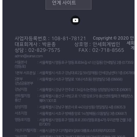
연계 사이트
Copyright © 2020 안
사업자등록번호
108-81-78121
세회
대표회계사
박윤종
상호명
안세회계법인
계
상담
02-829-7575
FAX
02-718-8565
admin@eanse.com
서울본사
서울특별시 영등포구 영등포로84길 41 (신길동) 안세빌딩 2층 (07355)
(영등포)
1본부 서초분실
서울특별시 서초구 강남대로2길 59 (양재동) 안세강남센터 1층 (06789)
2본부
서울특별시 서초구 명달로 106 (서초동) 원영빌딩 5층 (06668)
강남금융본부
강남지점
서울특별시 강남구 언주로134길 6 (논현동) 성암빌딩 601호 (06061)
센트럴지점
서울특별시 용산구 서빙고로 17 (한강로3가) 용산센트럴파크 해링턴스
용산
퀘어 1301호
삼성지점
서울특별시 강남구 봉은사로 443 (삼성동) 영일빌딩 4층 (06053)
서초지점
서울특별시 서초구 방배중앙로 14 (방배동) 으뜸빌딩 3층 (06687)
영등포지점
서울특별시 영등포구 영등포로 200 (영등포동4가) 우리은행 건물 3층
(07301)
가산디지털지점
서울시 금천구 디지털로9길68 대륭포스트타워5차203호
가산지점