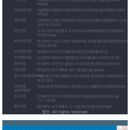
서울특별시 금천구 가산디지털2로 98 (가산동) IT캐슬 2동 309호
(08506)
여의도동지점
서울특별시 영등포구 여의대방로67길 22 (여의도동) 태양빌딩 705호
(07333)
경인지점
인천광역시 남동구 남동대로215번길 30 (고잔동) 인천종합비즈니스센
터 401호 (21633)
일산지점
경기도 고양시 일산동구 호수로 358-25 (백석동) 동문굿모닝타워2차
915호 (10449)
부산북부지점
부산광역시 사상구 사상로 508 (모라동, 모라동 골든파크) 골든파크상가
202호 (46919)
부산중앙지점
부산광역시 부산진구 황령대로7번길 33 (범천동) 401호
부산센텀지점
부산광역시 해운대구 센텀중앙로 48 (우동) 에스하이테크1311호
부산지점
부산광역시 부산진구 동천로 116 (전포동) 한신밴오피스텔1011호
대전지점
대전광역시 동구 계족로 486-1 (용전동) 2층 (34543)
중소기업지원센타마포
서울특별시 마포구 백범로31길 8 (공덕동, 공덕SK리더스뷰) Sk리더스
뷰 201-518
미국연결
미국 뉴욕 샌디애고 달라스 캘리포니아 LA 애틀란타 내시빌(테네시주)
LEK회계법인
송도지점
인천광역시 연수구 인천타워대로 323(송도동) 송도센트로드 A동
1411~1415호
울산지점
울산광역시 남구 정동로 15-1 (삼산동) 삼산동 3층 안세울산
법인. All rights reserved.