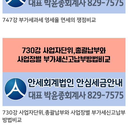
747강 부가세과세 영세율 면세의 쟁점비교
730강 사업자단위,총괄납부와 사업장별 부가세신고납부
방법비교