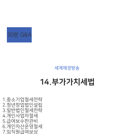
상담시간 : 평일 AM 09:00 ~ PM 06:00
점심시간 : 평일 AM 12:00 ~ PM 01:00 (주말/공휴일
휴무)
30분 Q&A
세계재경방송
14.부가가치세법
1.중소기업절세전략
2.청년창업법인설립
3.일반법인절세전략
4.개인사업자절세
5.급여보수판관비
6.개인자산운영절세
7.임직원급여보상