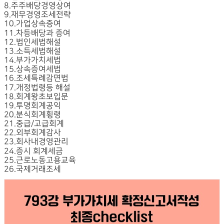
8.주주배당경영상여
9.재무경영조세전략
10.가업상속증여
11.차등배당과 증여
12.법인세법해설
13.소득세법해설
14.부가가치세법
15.상속증여세법
16.조세특례감면법
17.개정법령등 해설
18.회계왕초보입문
19.투명회계공익
20.분식회계횡령
21.중급/고급회계
22.외부회계감사
23.회사내경영관리
24.증시 회계세금
25.근로노동고용교육
26.국제거래조세