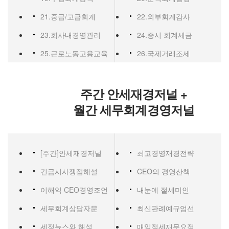
21.중급/고급회계
22.외부회계감사
23.회사내경영관리
24.증시 회계세금
25.근로노동고용교육
26.국제거래조세
주간 안세재경저널 +
월간 세무회계경영저널
[주간]안세재경저널
최고경영재경전략
긴급시사쟁점해설
CEO의 경영산책
이해익 CEO경영조언
내눈에 절세미인
세무회계상담자문
최신판례예규엄선
세정뉴스와 해설
매일절세재무요점