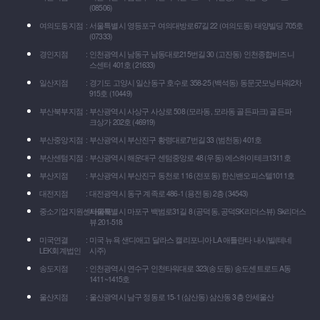
(08506)
여의도동지점
서울특별시 영등포구 여의대방로67길 22 (여의도동) 태양빌딩 705호
(07333)
경인지점
인천광역시 남동구 남동대로215번길 30 (고잔동) 인천종합비즈니
스센터 401호 (21633)
일산지점
경기도 고양시 일산동구 호수로 358-25 (백석동) 동문굿모닝타워2차
915호 (10449)
부산북부지점
부산광역시 사상구 사상로 508 (모라동, 모라동 골든파크) 골든파
크상가 202호 (46919)
부산중앙지점
부산광역시 부산진구 황령대로7번길 33 (범천동) 401호
부산센텀지점
부산광역시 해운대구 센텀중앙로 48 (우동) 에스하이테크1311호
부산지점
부산광역시 부산진구 동천로 116 (전포동) 한신밴오피스텔1011호
대전지점
대전광역시 동구 계족로 486-1 (용전동) 2층 (34543)
중소기업지원센타마포
서울특별시 마포구 백범로31길 8 (공덕동, 공덕SK리더스뷰) Sk리더스
뷰 201-518
미국연결
미국 뉴욕 샌디애고 달라스 캘리포니아 LA 애틀란타 내시빌(테네
LEK회계법인
시주)
송도지점
인천광역시 연수구 인천타워대로 323(송도동) 송도센트로드 A동
1411~1415호
울산지점
울산광역시 남구 정동로 15-1 (삼산동) 삼산동 3층 안세울산