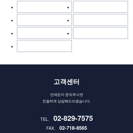
부산센텀지점
부산지점
대전지점
중소기업지원센타마포
미국연결 LEK회계법인
송도지점
울산지점
고객센터
언제든지 문의주시면
친절하게 상담해드리겠습니다.
02-829-7575
TEL.
02-718-8565
FAX.