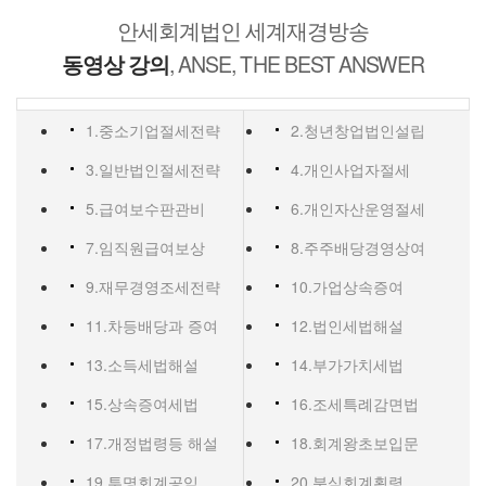
안세회계법인 세계재경방송
, ANSE, THE BEST ANSWER
동영상 강의
1.중소기업절세전략
2.청년창업법인설립
3.일반법인절세전략
4.개인사업자절세
5.급여보수판관비
6.개인자산운영절세
7.임직원급여보상
8.주주배당경영상여
9.재무경영조세전략
10.가업상속증여
11.차등배당과 증여
12.법인세법해설
13.소득세법해설
14.부가가치세법
15.상속증여세법
16.조세특례감면법
17.개정법령등 해설
18.회계왕초보입문
19.투명회계공익
20.분식회계횡령