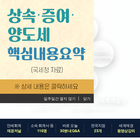
회원가입
안전한
안심인
안전한
회계보고서
세금신고서
안락한
회계보고서
안심인
稅 計 財 經
세금신고서
world
안정된
Private
안전한
안심인
안정된
경영자문서
Accounting
회계보고서
세금신고서
경영자문서
완전한
안정된
企業信賴
안락한
완전한
안락한
완전한
경영자문서
Private
trust
稅 計 財 經
企業信賴
稅 計 財 經
企業信賴
Accounting
world
trust
world
trust
일주일간 열지 않기
일주일간 열지 않기
일주일간 열지 않기
닫기
닫기
닫기
고객에게 최선의 적답을 제공하는
고객에게 최선의 적답을 제공하는
고객에게 최선의 적답을 제공하는
안세회계법인
안세회계법인
안세회계법인
02-829-7575
02-829-7575
02-829-7575
admin@eanse.com
admin@eanse.com
admin@eanse.com
안세회계
소속 회계사 등
바로 오늘
전국지점
세계재경
재경저널
116명
30분내 Q&A
23개
동영상강의