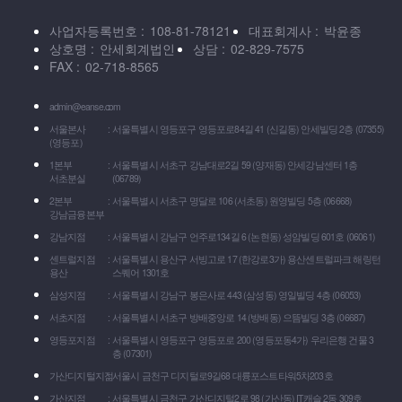
사업자등록번호
108-81-78121
대표회계사
박윤종
상호명
안세회계법인
상담
02-829-7575
FAX
02-718-8565
admin@eanse.com
서울본사
서울특별시 영등포구 영등포로84길 41 (신길동) 안세빌딩 2층 (07355)
(영등포)
1본부
서울특별시 서초구 강남대로2길 59 (양재동) 안세강남센터 1층
서초분실
(06789)
2본부
서울특별시 서초구 명달로 106 (서초동) 원영빌딩 5층 (06668)
강남금융본부
강남지점
서울특별시 강남구 언주로134길 6 (논현동) 성암빌딩 601호 (06061)
센트럴지점
서울특별시 용산구 서빙고로 17 (한강로3가) 용산센트럴파크 해링턴
용산
스퀘어 1301호
삼성지점
서울특별시 강남구 봉은사로 443 (삼성동) 영일빌딩 4층 (06053)
서초지점
서울특별시 서초구 방배중앙로 14 (방배동) 으뜸빌딩 3층 (06687)
영등포지점
서울특별시 영등포구 영등포로 200 (영등포동4가) 우리은행 건물 3
층 (07301)
가산디지털지점
서울시 금천구 디지털로9길68 대륭포스트타워5차203호
가산지점
서울특별시 금천구 가산디지털2로 98 (가산동) IT캐슬 2동 309호