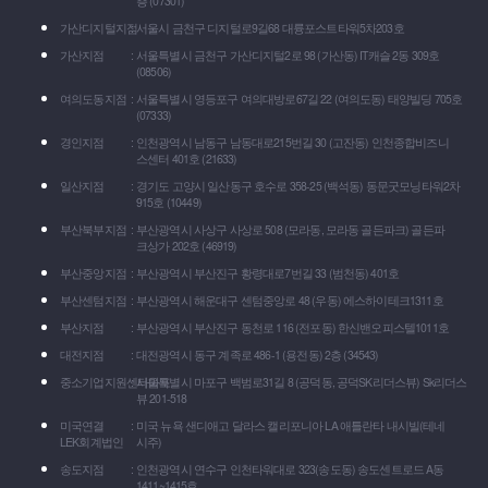
층 (07301)
가산디지털지점
서울시 금천구 디지털로9길68 대륭포스트타워5차203호
가산지점
서울특별시 금천구 가산디지털2로 98 (가산동) IT캐슬 2동 309호
(08506)
여의도동지점
서울특별시 영등포구 여의대방로67길 22 (여의도동) 태양빌딩 705호
(07333)
경인지점
인천광역시 남동구 남동대로215번길 30 (고잔동) 인천종합비즈니
스센터 401호 (21633)
일산지점
경기도 고양시 일산동구 호수로 358-25 (백석동) 동문굿모닝타워2차
915호 (10449)
부산북부지점
부산광역시 사상구 사상로 508 (모라동, 모라동 골든파크) 골든파
크상가 202호 (46919)
부산중앙지점
부산광역시 부산진구 황령대로7번길 33 (범천동) 401호
부산센텀지점
부산광역시 해운대구 센텀중앙로 48 (우동) 에스하이테크1311호
부산지점
부산광역시 부산진구 동천로 116 (전포동) 한신밴오피스텔1011호
대전지점
대전광역시 동구 계족로 486-1 (용전동) 2층 (34543)
중소기업지원센타마포
서울특별시 마포구 백범로31길 8 (공덕동, 공덕SK리더스뷰) Sk리더스
뷰 201-518
미국연결
미국 뉴욕 샌디애고 달라스 캘리포니아 LA 애틀란타 내시빌(테네
LEK회계법인
시주)
송도지점
인천광역시 연수구 인천타워대로 323(송도동) 송도센트로드 A동
1411~1415호