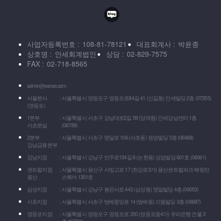
사업자등록번호
108-81-78121
대표회계사
박윤종
상호명
안세회계법인
상담
02-829-7575
FAX
02-718-8565
admin@eanse.com
서울본사
서울특별시 영등포구 영등포로84길 41 (신길동) 안세빌딩 2층 (07355)
(영등포)
1본부
서울특별시 서초구 강남대로2길 59 (양재동) 안세강남센터 1층
서초분실
(06789)
2본부
서울특별시 서초구 명달로 106 (서초동) 원영빌딩 5층 (06668)
강남금융본부
강남지점
서울특별시 강남구 언주로134길 6 (논현동) 성암빌딩 601호 (06061)
센트럴지점
서울특별시 용산구 서빙고로 17 (한강로3가) 용산센트럴파크 해링턴
용산
스퀘어 1301호
삼성지점
서울특별시 강남구 봉은사로 443 (삼성동) 영일빌딩 4층 (06053)
서초지점
서울특별시 서초구 방배중앙로 14 (방배동) 으뜸빌딩 3층 (06687)
영등포지점
서울특별시 영등포구 영등포로 200 (영등포동4가) 우리은행 건물 3