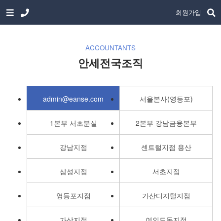
회원가입
ACCOUNTANTS
안세전국조직
admin@eanse.com
서울본사(영등포)
1본부 서초분실
2본부 강남금융본부
강남지점
센트럴지점 용산
삼성지점
서초지점
영등포지점
가산디지털지점
가산지점
여의도동지점