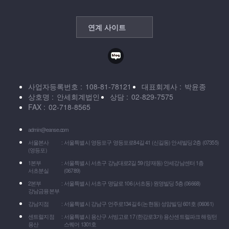
연계 사이트
사업자등록번호
108-81-78121
대표회계사
박윤종
상호명
안세회계법인
상담
02-829-7575
FAX
02-718-8565
admin@eanse.com
서울본사
서울특별시 영등포구 영등포로84길 41 (신길동) 안세빌딩 2층 (07355)
(영등포)
1본부
서울특별시 서초구 강남대로2길 59 (양재동) 안세강남센터 1층
서초분실
(06789)
2본부
서울특별시 서초구 명달로 106 (서초동) 원영빌딩 5층 (06668)
강남금융본부
강남지점
서울특별시 강남구 언주로134길 6 (논현동) 성암빌딩 601호 (06061)
센트럴지점
서울특별시 용산구 서빙고로 17 (한강로3가) 용산센트럴파크 해링턴
용산
스퀘어 1301호