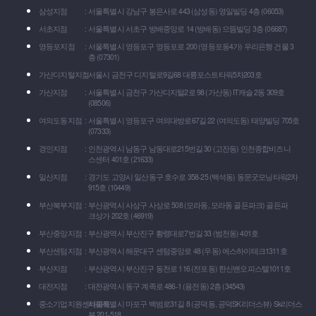
삼성지점
서울특별시 강남구 봉은사로 443 (삼성동) 영일빌딩 4층 (06053)
서초지점
서울특별시 서초구 방배중앙로 14 (방배동) 으뜸빌딩 3층 (06687)
영등포지점
서울특별시 영등포구 영등포로 200 (영등포동4가) 우리은행 건물 3
층 (07301)
가산디지털지점
서울시 금천구 디지털로9길68 대륭포스트타워5차203호
가산지점
서울특별시 금천구 가산디지털2로 98 (가산동) IT캐슬 2동 309호
(08506)
여의도동지점
서울특별시 영등포구 여의대방로67길 22 (여의도동) 태양빌딩 705호
(07333)
경인지점
인천광역시 남동구 남동대로215번길 30 (고잔동) 인천종합비즈니
스센터 401호 (21633)
일산지점
경기도 고양시 일산동구 호수로 358-25 (백석동) 동문굿모닝타워2차
915호 (10449)
부산북부지점
부산광역시 사상구 사상로 508 (모라동, 모라동 골든파크) 골든파
크상가 202호 (46919)
부산중앙지점
부산광역시 부산진구 황령대로7번길 33 (범천동) 401호
부산센텀지점
부산광역시 해운대구 센텀중앙로 48 (우동) 에스하이테크1311호
부산지점
부산광역시 부산진구 동천로 116 (전포동) 한신밴오피스텔1011호
대전지점
대전광역시 동구 계족로 486-1 (용전동) 2층 (34543)
중소기업지원센타마포
서울특별시 마포구 백범로31길 8 (공덕동, 공덕SK리더스뷰) Sk리더스
뷰 201-518