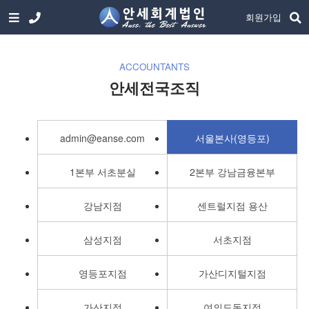
회원가입
ACCOUNTANTS
안세전국조직
admin@eanse.com
서울본사(영등포)
1본부 서초분실
2본부 강남금융본부
강남지점
센트럴지점 용산
삼성지점
서초지점
영등포지점
가산디지털지점
가산지점
여의도동지점