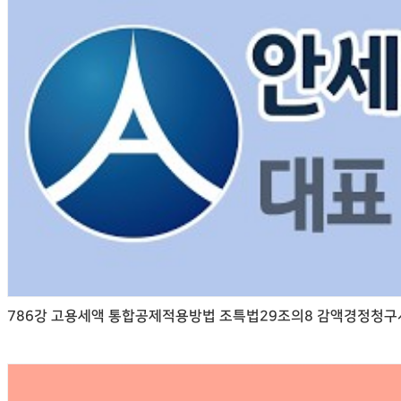
786강 고용세액 통합공제적용방법 조특법29조의8 감액경정청구