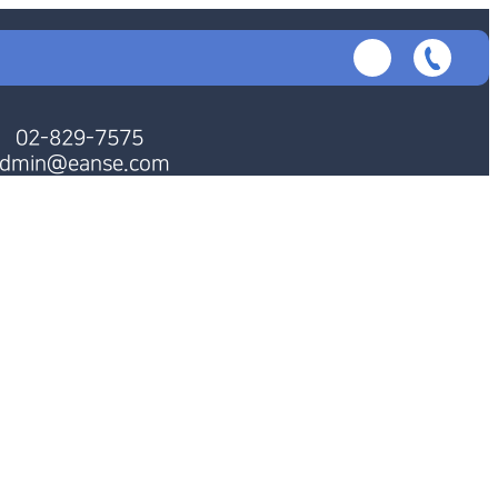
회원가입
로그인
투명성보고서
인트라넷
02-829-7575
dmin@eanse.com