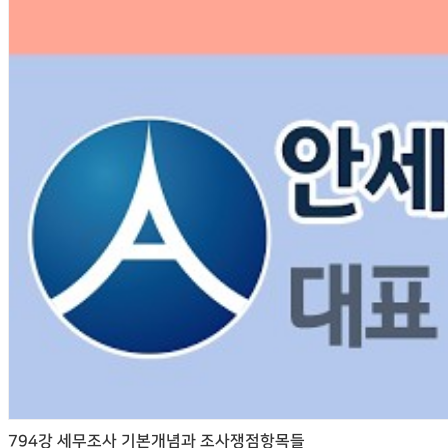
794강 세무조사 기본개념과 조사쟁점항목들