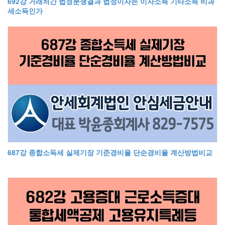
692강 거래처간 법정분쟁결과 법정이자는 이자소득 기타소득 비과
세소득인가
687강 종합소득세 실제기장 기준경비율 단순경비율 계산방법비교