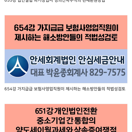
655강 법인설립 과거창업시 명의신탁주식의 현재환원방법
654강 가지급급 보험사영업직원이 제시하는 해소방안들의 적법성검토