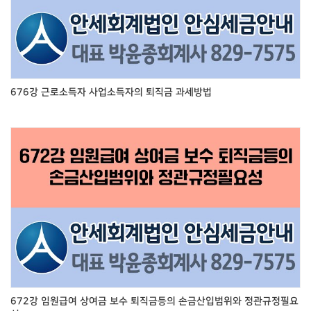
676강 근로소득자 사업소득자의 퇴직금 과세방법
672강 임원급여 상여금 보수 퇴직금등의 손금산입범위와 정관규정필요