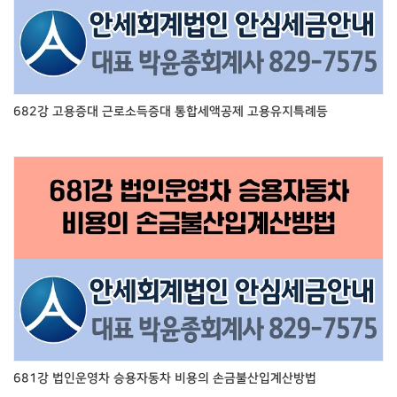
682강 고용증대 근로소득증대 통합세액공제 고용유지특례등
681강 법인운영차 승용자동차 비용의 손금불산입계산방법