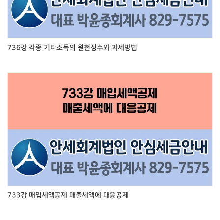
736강 각종 기타소득의 원천징수와 과세방법
733강 매입세액공제 매출세액에 대응공제