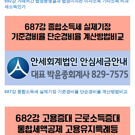
692강 거래처간 법정분쟁결과 법정이자는 이자소득 기타소득 비과
세소득인가
687강 종합소득세 실제기장 기준경비율 단순경비율 계산방법비교