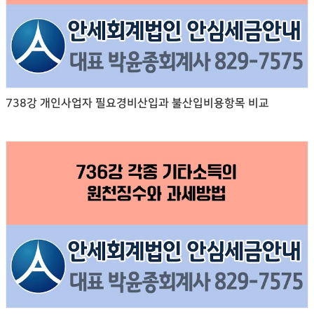
738강 개인사업자 필요경비산입과 불산입비용항목 비교