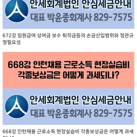
672강 임원급여 상여금 보수 퇴직금등의 손금산입범위와 정관규
정필요성
668강 인턴채용 근로소득 현장실습비 각종보상금은 어떻게 과세