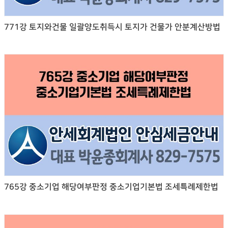
771강 토지와건물 일괄양도취득시 토지가 건물가 안분계산방법
765강 중소기업 해당여부판정 중소기업기본법 조세특례제한법