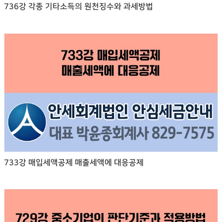
736강 각종 기타소득의 원천징수와 과세방법
733강 매입세액공제 매출세액에 대응공제