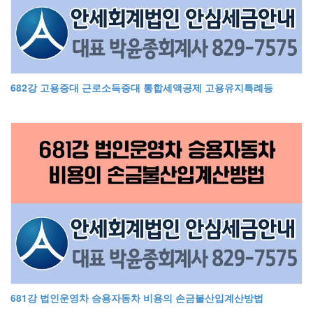
682강 고용증대 근로소득증대 통합세액공제 고용유지특례등
681강 법인운영차 승용자동차 비용의 손금불산입계산방법