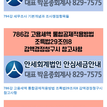
794강 세무조사 기본개념과 조사쟁점항목들
786강 고용세액 통합공제적용방법 조특법29조의8 감액경정청구시
참고사항