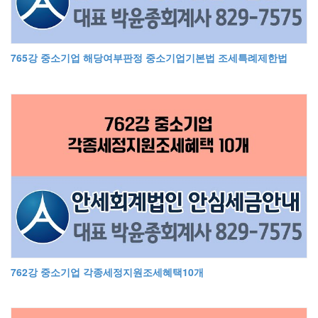
765강 중소기업 해당여부판정 중소기업기본법 조세특례제한법
762강 중소기업 각종세정지원조세혜택10개