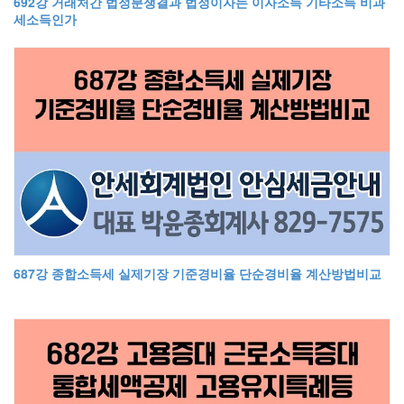
692강 거래처간 법정분쟁결과 법정이자는 이자소득 기타소득 비과
세소득인가
687강 종합소득세 실제기장 기준경비율 단순경비율 계산방법비교