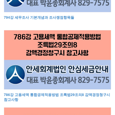
794강 세무조사 기본개념과 조사쟁점항목들
786강 고용세액 통합공제적용방법 조특법29조의8 감액경정청구시
참고사항