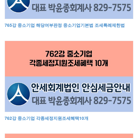
765강 중소기업 해당여부판정 중소기업기본법 조세특례제한법
762강 중소기업 각종세정지원조세혜택10개