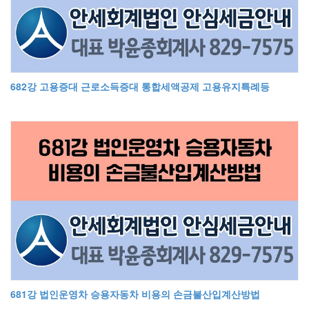
682강 고용증대 근로소득증대 통합세액공제 고용유지특례등
681강 법인운영차 승용자동차 비용의 손금불산입계산방법