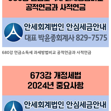
680강 연금소득세 과세방법비교 공적연금과 사적연금