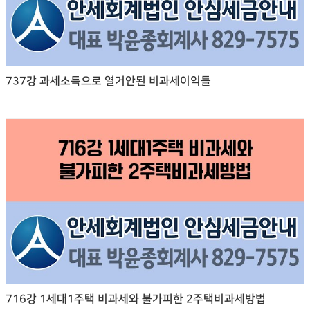
737강 과세소득으로 열거안된 비과세이익들
716강 1세대1주택 비과세와 불가피한 2주택비과세방법