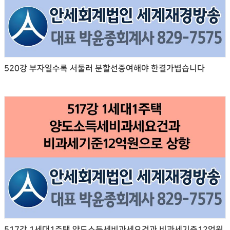
520강 부자일수록 서둘러 분할선증여해야 한결가볍습니다
517강 1세대1주택 양도소득세비과세요건과 비과세기준12억원