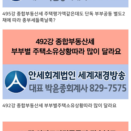
495강 종합부동산세 주택평가액같은데도 단독 부부공동 별도2
채에 따라 종부세들쭉날쭉?
492강 종합부동산세 부부별주택소유상황따라 많이 달라요