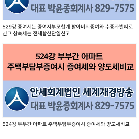
529강 증여세는 증여자부모합계 할아버지증여와 수증자별따로
신고 상속세는 전체합산단일신고
524강 부부간 아파트 주택부담부증여시 증여세와 양도세비교