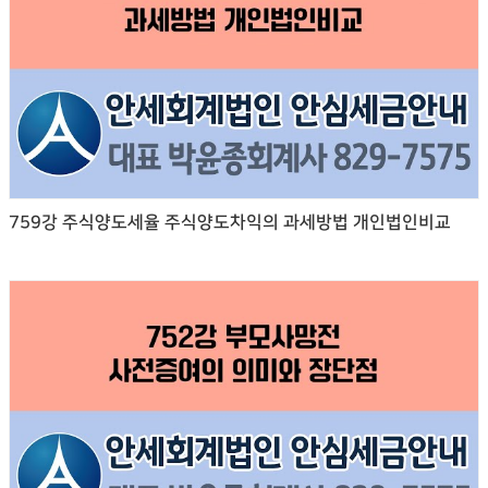
759강 주식양도세율 주식양도차익의 과세방법 개인법인비교