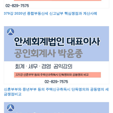
379강 2020년 종합부동산세 신고납부 핵심쟁점과 계산사례
신혼부부와 중년부부 등의 주택신규취득시 단독명의와 공동명의 세
금쟁점비교