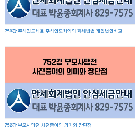
759강 주식양도세율 주식양도차익의 과세방법 개인법인비교
752강 부모사망전 사전증여의 의미와 장단점