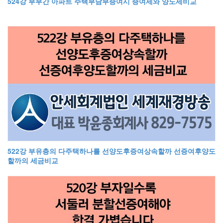
524강 부부간 아파트 주택부담부증여시 증여세와 양도세비교
522강 부유층의 다주택하나를 선양도후증여상속할까 선증여후양도
할까의 세금비교