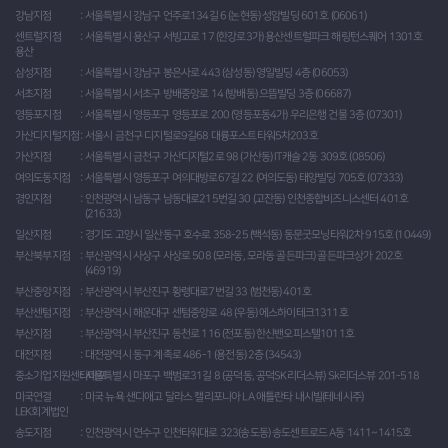
강남지점
서울특별시 강남구 언주로134길 6 (논현동) 성암빌딩 601호 (06061)
센트럴지점
서울특별시 용산구 서빙고로 17 (한강로3가) 용산센트럴파크 해링턴스퀘어 1301호
용산
삼성지점
서울특별시 강남구 봉은사로 443 (삼성동) 영일빌딩 4층 (06053)
서초지점
서울특별시 서초구 방배중앙로 14 (방배동) 으뜸빌딩 3층 (06687)
영등포지점
서울특별시 영등포구 영등포로 200 (영등포동4가) 우리은행 건물 3층 (07301)
가산디지털지점
서울시 금천구 디지털로9길68 대륭포스트타워5차203호
가산지점
서울특별시 금천구 가산디지털2로 98 (가산동) IT캐슬 2동 309호 (08506)
여의도동지점
서울특별시 영등포구 여의대방로67길 22 (여의도동) 태양빌딩 705호 (07333)
경인지점
인천광역시 남동구 남동대로215번길 30 (고잔동) 인천종합비즈니스센터 401호
(21633)
일산지점
경기도 고양시 일산동구 호수로 358-25 (백석동) 동문굿모닝타워2차 915호 (10449)
부산북부지점
부산광역시 사상구 사상로 508 (모라동, 모라동 골든파크) 골든파크상가 202호
(46919)
부산중앙지점
부산광역시 부산진구 황령대로7번길 33 (범천동) 401호
부산센텀지점
부산광역시 해운대구 센텀중앙로 48 (우동) 에스하이테크1311호
부산지점
부산광역시 부산진구 동천로 116 (전포동) 한신밴오피스텔1011호
대전지점
대전광역시 동구 계족로 486-1 (용전동) 2층 (34543)
중소기업지원센타마포
서울특별시 마포구 백범로31길 8 (공덕동, 공덕SK리더스뷰) Sk리더스뷰 201-518
미국연결
미국 뉴욕 샌디애고 달라스 캘리포니아 LA 애틀란타 내시빌(테네시주)
LEK회계법인
송도지점
인천광역시 연수구 인천타워대로 323(송도동) 송도센트로드 A동 1411~1415호