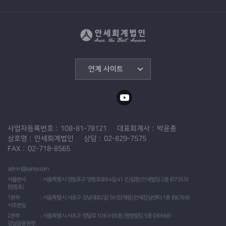
연계 사이트
사업자등록번호
108-81-78121
대표회계사
박윤종
상호명
안세회계법인
상담
02-829-7575
FAX
02-718-8565
admin@eanse.com
서울본사
서울특별시 영등포구 영등포로84길 41 (신길동) 안세빌딩 2층 (07355)
(영등포)
1본부
서울특별시 서초구 강남대로2길 59 (양재동) 안세강남센터 1층 (06789)
서초분실
2본부
서울특별시 서초구 명달로 106 (서초동) 원영빌딩 5층 (06668)
강남금융본부