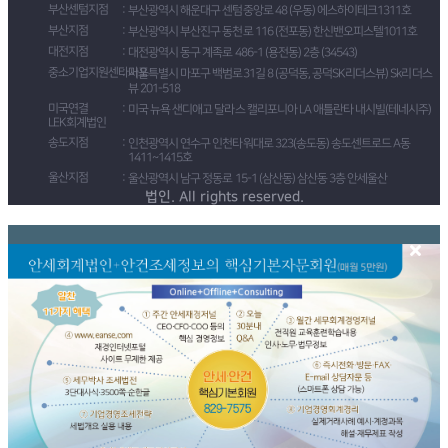
부산센텀지점
부산광역시 해운대구 센텀중앙로 48 (우동) 에스하이테크1311호
부산지점
부산광역시 부산진구 동천로 116 (전포동) 한신밴오피스텔1011호
대전지점
대전광역시 동구 계족로 486-1 (용전동) 2층 (34543)
중소기업지원센타마포
서울특별시 마포구 백범로31길 8 (공덕동, 공덕SK리더스뷰) Sk리더스
뷰 201-518
미국연결
미국 뉴욕 샌디애고 달라스 캘리포니아 LA 애틀란타 내시빌(테네시주)
LEK회계법인
송도지점
인천광역시 연수구 인천타워대로 323(송도동) 송도센트로드 A동
1411~1415호
울산지점
울산광역시 남구 정동로 15-1 (삼산동) 삼산동 3층 안세울산
법인. All rights reserved.