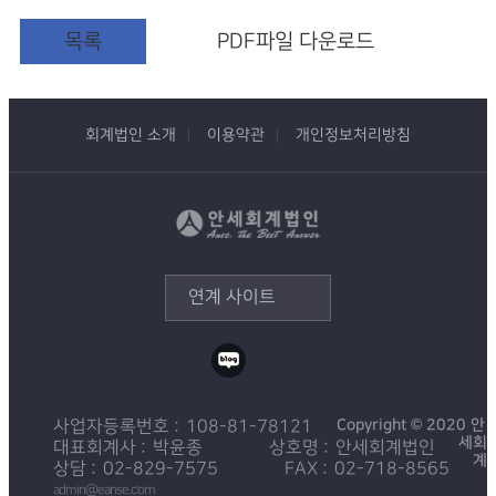
목록
PDF파일 다운로드
회계법인 소개
이용약관
개인정보처리방침
연계 사이트
Copyright © 2020 안
사업자등록번호
108-81-78121
세회
대표회계사
박윤종
상호명
안세회계법인
계
상담
02-829-7575
FAX
02-718-8565
admin@eanse.com