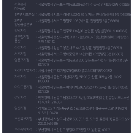
서울본사
서울특별시 영등포구 영등포로84길 41 (신길동) 안세빌딩 2층 (07355)
(영등포)
1본부 서초분실
서울특별시 서초구 강남대로2길 59 (양재동) 안세강남센터 1층 (06789)
2본부
서울특별시 서초구 명달로 106 (서초동) 원영빌딩 5층 (06668)
강남금융본부
강남지점
서울특별시 강남구 언주로134길 6 (논현동) 성암빌딩 601호 (06061)
센트럴지점
서울특별시 용산구 서빙고로 17 (한강로3가) 용산센트럴파크 해링턴스
용산
퀘어 1301호
삼성지점
서울특별시 강남구 봉은사로 443 (삼성동) 영일빌딩 4층 (06053)
서초지점
서울특별시 서초구 방배중앙로 14 (방배동) 으뜸빌딩 3층 (06687)
영등포지점
서울특별시 영등포구 영등포로 200 (영등포동4가) 우리은행 건물 3층
(07301)
가산디지털지점
서울시 금천구 디지털로9길68 대륭포스트타워5차203호
가산지점
서울특별시 금천구 가산디지털2로 98 (가산동) IT캐슬 2동 309호
(08506)
여의도동지점
서울특별시 영등포구 여의대방로67길 22 (여의도동) 태양빌딩 705호
(07333)
경인지점
인천광역시 남동구 남동대로215번길 30 (고잔동) 인천종합비즈니스센
터 401호 (21633)
일산지점
경기도 고양시 일산동구 호수로 358-25 (백석동) 동문굿모닝타워2차
915호 (10449)
부산북부지점
부산광역시 사상구 사상로 508 (모라동, 모라동 골든파크) 골든파크상가
202호 (46919)
부산중앙지점
부산광역시 부산진구 황령대로7번길 33 (범천동) 401호